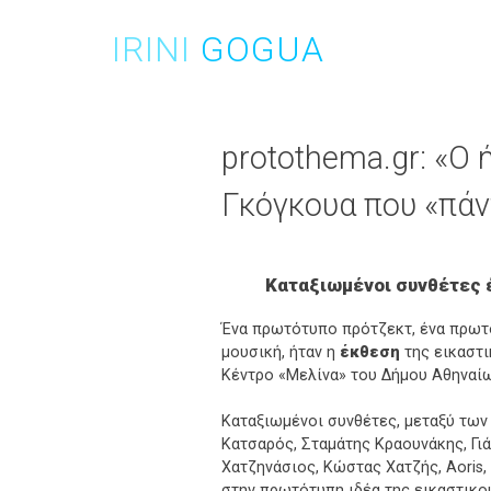
Skip
to
IRINI
GOGUA
content
protothema.gr: «Ο
Γκόγκουα που «πάν
Καταξιωμένοι συνθέτες έ
Ένα πρωτότυπο πρότζεκτ, ένα πρωτο
μουσική, ήταν η
έκθεση
της εικαστ
Κέντρο «Μελίνα» του Δήμου Αθηναίω
Καταξιωμένοι συνθέτες, μεταξύ τω
Κατσαρός, Σταμάτης Κραουνάκης, Γι
Χατζηνάσιος, Κώστας Χατζής, Aoris, 
στην πρωτότυπη ιδέα της εικαστικού