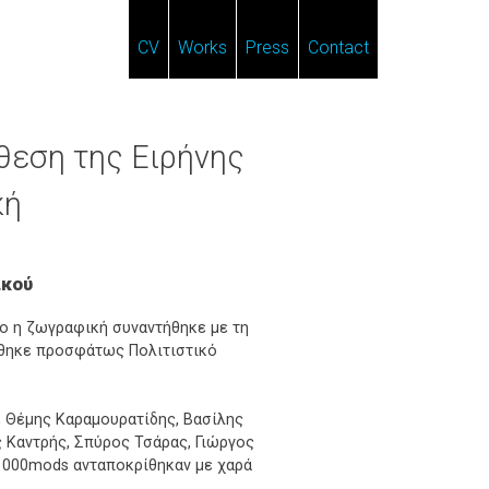
CV
Works
Press
Contact
θεση της Ειρήνης
κή
ικού
ο η ζωγραφική συναντήθηκε με τη
ήθηκε προσφάτως Πολιτιστικό
 Θέμης Καραμουρατίδης, Βασίλης
ς Καντρής, Σπύρος Τσάρας, Γιώργος
και1000mods ανταποκρίθηκαν με χαρά