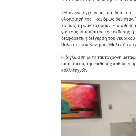
«Ήταν ένα εγχείρημα, μία ιδέα που 
υλοποίησή της… και όμως δεν ήταν. 
το πώς τη φανταζόμουν. Η αίσθηση π
για τους επισκέπτες της έκθεσης ήτ
διαφορετική διέγερση του νευρικού 
Πολιτιστικού Κέντρου “Μελίνα” του 
Η δίγλωσση αυτή ταυτόχρονη μετάφρ
επισκέπτες της έκθεσης καθώς η π
καλλιτεχνών.