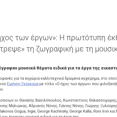
 ήχος των έργων»: Η πρωτότυπη έκ
τρεψε» τη ζωγραφική με τη μουσι
γραψαν μουσικά θέματα ειδικά για τα έργα της εικαστ
φανές για τα εγχώρια καλλιτεχνικά δρώμενα εγχείρημα, στο οποί
ικού
Ειρήνης Γκόγκουα
με τίτλο «Ο ήχος των έργων» που φιλοξεν
ν.
ν οποίων οι Θανάσης Βασιλόπουλος, Κωνσταντίνος Θαλασσοχώρης,
άννης Μηλιώκας, Αδριανός Νόνης, Γιάννης Νόνης, Γιώργης Ξυλούρη
Iakovos Gogua, Ingie, George Kachinsky, George Kallis, Roni Iron 
 και έγραψαν μουσική ειδικά για τα έργα της.