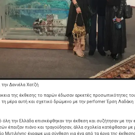
 την Δανιέλα Χατζή
ιάρκεια της έκθεσης το παρών έδωσαν αρκετές προσωπικότητες του
 τη μέρα αυτή και σχετικό δρώμενο με την perfomer Έρση Λαδάκη
ό όλη την Ελλάδα επισκέφθηκαν την έκθεση και συζήτησαν με την 
υτών έπαιξαν πιάνο και τραγούδησαν, άλλα σχολεία κατέφθασαν με
ο Μυτιλήνης έγραψε μια σύνθεση για ένα από τα έργα της έκθεσης