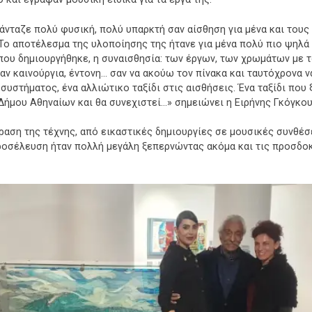
φάνταζε πολύ φυσική, πολύ υπαρκτή σαν αίσθηση για μένα και του
Το αποτέλεσμα της υλοποίησης της ήτανε για μένα πολύ πιο ψηλά 
ου δημιουργήθηκε, η συναισθησία: των έργων, των χρωμάτων με τον
αν καινούργια, έντονη… σαν να ακούω τον πίνακα και ταυτόχρονα ν
συστήματος, ένα αλλιώτικο ταξίδι στις αισθήσεις. Ένα ταξίδι που
Δήμου Αθηναίων και θα συνεχιστεί…» σημειώνει η Ειρήνης Γκόγκου
αση της τέχνης, από εικαστικές δημιουργίες σε μουσικές συνθέσε
ροσέλευση ήταν πολλή μεγάλη ξεπερνώντας ακόμα και τις προσδο