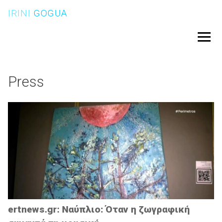
Skip
IRINI
GOGUA
to
content
Menu
Press
ertnews.gr: Ναύπλιο: Όταν η ζωγραφική