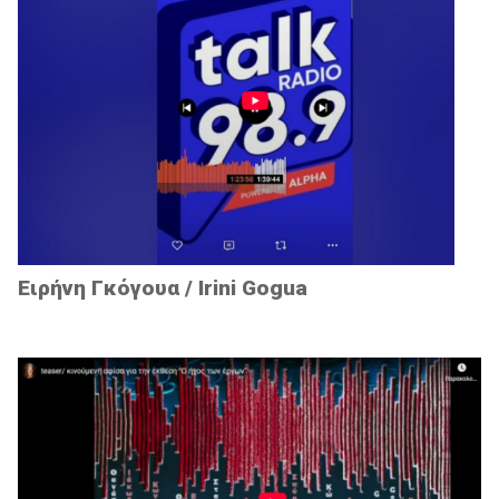
Ειρήνη Γκόγουα / Irini Gogua