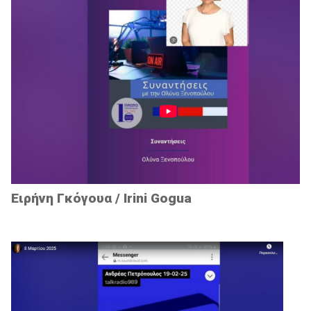
Ειρήνη Γκόγουα / Irini Gogua