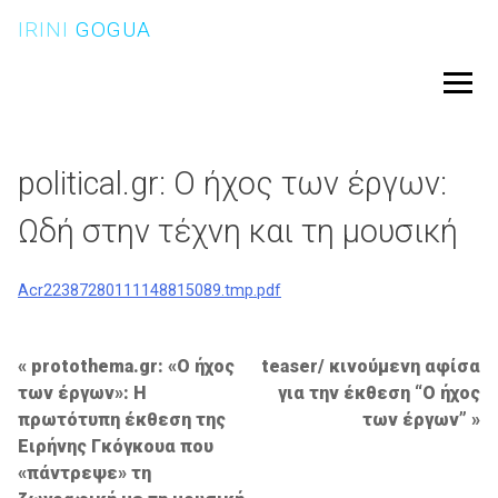
Skip
IRINI
GOGUA
to
content
Menu
political.gr: Ο ήχος των έργων:
Ωδή στην τέχνη και τη μουσική
Acr22387280111148815089.tmp.pdf
Post
protothema.gr: «Ο ήχος
teaser/ κινούμενη αφίσα
των έργων»: Η
για την έκθεση “Ο ήχος
navigation
πρωτότυπη έκθεση της
των έργων”
Ειρήνης Γκόγκουα που
«πάντρεψε» τη