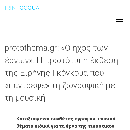
Skip
IRINI
GOGUA
to
content
Menu
protothema.gr: «Ο ήχος των
έργων»: Η πρωτότυπη έκθεση
της Ειρήνης Γκόγκουα που
«πάντρεψε» τη ζωγραφική με
τη μουσική
Καταξιωμένοι συνθέτες έγραψαν μουσικά
θέματα ειδικά για τα έργα της εικαστικού