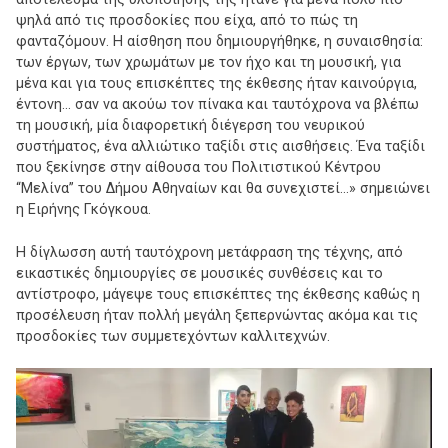
ψηλά από τις προσδοκίες που είχα, από το πώς τη
φανταζόμουν. Η αίσθηση που δημιουργήθηκε, η συναισθησία:
των έργων, των χρωμάτων με τον ήχο και τη μουσική, για
μένα και για τους επισκέπτες της έκθεσης ήταν καινούργια,
έντονη… σαν να ακούω τον πίνακα και ταυτόχρονα να βλέπω
τη μουσική, μία διαφορετική διέγερση του νευρικού
συστήματος, ένα αλλιώτικο ταξίδι στις αισθήσεις. Ένα ταξίδι
που ξεκίνησε στην αίθουσα του Πολιτιστικού Κέντρου
“Μελίνα” του Δήμου Αθηναίων και θα συνεχιστεί…» σημειώνει
η Ειρήνης Γκόγκουα.
Η δίγλωσση αυτή ταυτόχρονη μετάφραση της τέχνης, από
εικαστικές δημιουργίες σε μουσικές συνθέσεις και το
αντίστροφο, μάγεψε τους επισκέπτες της έκθεσης καθώς η
προσέλευση ήταν πολλή μεγάλη ξεπερνώντας ακόμα και τις
προσδοκίες των συμμετεχόντων καλλιτεχνών.