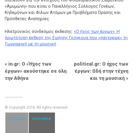
διατεθούν για την ενίσχυση του Φιλανθρωπικού Σωματείου
«Αμυμώνη» που είναι ο Πανελλήνιος Σύλλογος Γονέων,
Κηδεμόνων και Φίλων Ατόμων με Προβλήματα Όρασης και
Πρόσθετες Αναπηρίες.
Ηλετρονικός σύνδεσμος έκθεσης:
«Ο ήχος των έργων»: Η
πρωτότυπη έκθεση της Ειρήνης Γκόγκουα που «πάντρεψε» τη
ζωγραφική με τη μουσική
Πλοήγηση
in.gr: Ο «Ήχος των
political.gr: Ο ήχος των
έργων» ακούστηκε σε όλη
έργων: Ωδή στην τέχνη
άρθρων
την Αθήνα
και τη μουσική
© Copyright 2016, All rights reserved
ENGLISH
ΕΛΛΗΝΙΚΆ