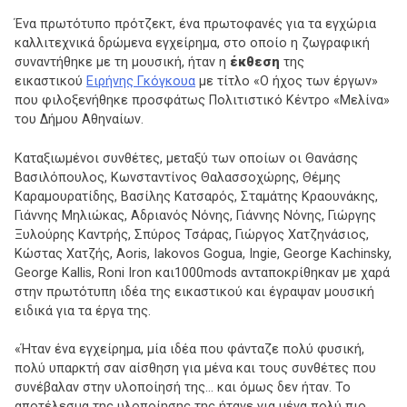
Ένα πρωτότυπο πρότζεκτ, ένα πρωτοφανές για τα εγχώρια
καλλιτεχνικά δρώμενα εγχείρημα, στο οποίο η ζωγραφική
συναντήθηκε με τη μουσική, ήταν η
έκθεση
της
εικαστικού
Ειρήνης Γκόγκουα
με τίτλο «Ο ήχος των έργων»
που φιλοξενήθηκε προσφάτως Πολιτιστικό Κέντρο «Μελίνα»
του Δήμου Αθηναίων.
Καταξιωμένοι συνθέτες, μεταξύ των οποίων οι Θανάσης
Βασιλόπουλος, Κωνσταντίνος Θαλασσοχώρης, Θέμης
Καραμουρατίδης, Βασίλης Κατσαρός, Σταμάτης Κραουνάκης,
Γιάννης Μηλιώκας, Αδριανός Νόνης, Γιάννης Νόνης, Γιώργης
Ξυλούρης Καντρής, Σπύρος Τσάρας, Γιώργος Χατζηνάσιος,
Κώστας Χατζής, Aoris, Iakovos Gogua, Ingie, George Kachinsky,
George Kallis, Roni Iron και1000mods ανταποκρίθηκαν με χαρά
στην πρωτότυπη ιδέα της εικαστικού και έγραψαν μουσική
ειδικά για τα έργα της.
«Ήταν ένα εγχείρημα, μία ιδέα που φάνταζε πολύ φυσική,
πολύ υπαρκτή σαν αίσθηση για μένα και τους συνθέτες που
συνέβαλαν στην υλοποίησή της… και όμως δεν ήταν. Το
αποτέλεσμα της υλοποίησης της ήτανε για μένα πολύ πιο