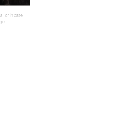
il or in case
ger.