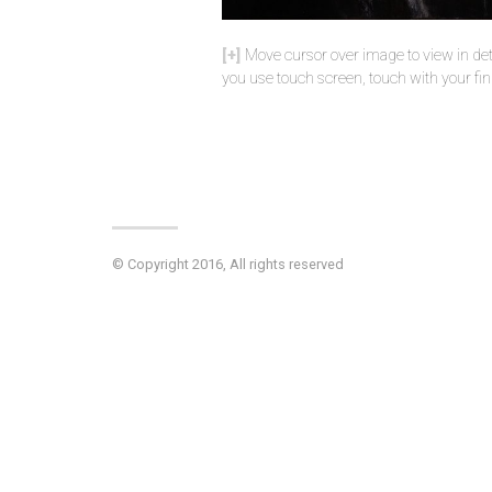
Move cursor over image to view in deta
you use touch screen, touch with your fin
© Copyright 2016, All rights reserved