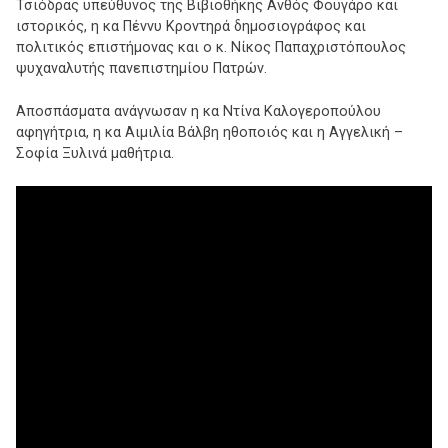
Τσιόδρας υπεύθυνος της Βιβιοθήκης Ανθός Φουγάρο και
ιστορικός, η κα Πέννυ Κροντηρά δημοσιογράφος και
πολιτικός επιστήμονας και ο κ. Νίκος Παπαχριστόπουλος
ψυχαναλυτής πανεπιστημίου Πατρών.
Αποσπάσματα ανάγνωσαν η κα Ντίνα Καλογεροπούλου
αφηγήτρια, η κα Αιμιλία Βάλβη ηθοποιός και η Αγγελική –
Σοφία Ξυλινά μαθήτρια.