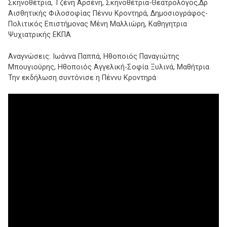
Σκηνοθέτρια, Τζένη Αρσένη, Σκηνοθέτρια-Θεατρολόγος,Δρ
Αισθητικής Φιλοσοφίας Πέννυ Κροντηρά, Δημοσιογράφος-
Πολιτικός Επιστήμονας Μένη Μαλλιώρη, Καθηγητρια
Ψυχιατρικής ΕΚΠΑ
Αναγνώσεις: Ιωάννα Παππά, Ηθοποιός Παναγιώτης
Μπουγιούρης, Ηθοποιός Αγγελική-Σοφία Ξυλινά, Μαθήτρια
Την εκδήλωση συντόνισε η Πέννυ Κροντηρά