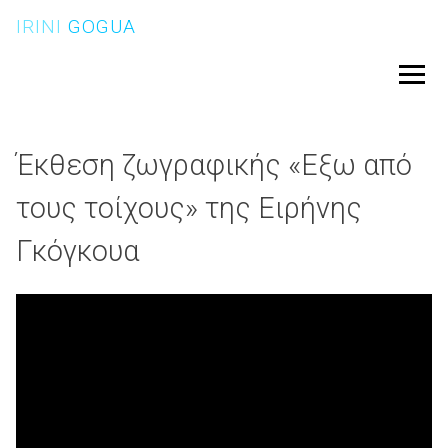
Skip
IRINI
GOGUA
to
content
Menu
Έκθεση ζωγραφικής «Εξω από
τους τοίχους» της Ειρήνης
Γκόγκουα