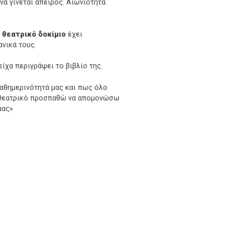
να γίνεται άπειρος. Αιωνιότητα.
ο
θεατρικό δοκίμιο
έχει
ανικά τους.
 είχα περιγράψει το βιβλίο της.
καθημερινότητά μας και πως όλο
το θεατρικό προσπαθώ να απομονώσω
μας»