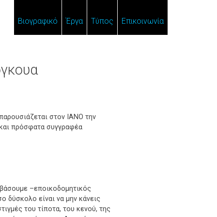
Βιογραφικό
Έργα
Τύπος
Επικοινωνία
όγκουα
 παρουσιάζεται στον IANO την
, και πρόσφατα συγγραφέα
αβάσουμε –εποικοδομητικός
σο δύσκολο είναι να μην κάνεις
στιγμές του τίποτα, του κενού, της