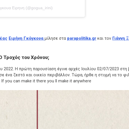
ογκουα Ειρηνη (@gogua_irini)
έας
Ειρήνη Γκόγκουα
μίλησε στα
parapolitika.gr
και τον
Γιάννη 
Ο Τροχός του Χρόνου;
υ 2022. Η πρώτη παρουσίαση έγινε αρχές Ιουλίου 02/07/2023 στη 
σε ένα ζεστό και οικείο περιβάλλον. Τώρα, ήρθε η στιγμή να το φι
f you can make it there you ll make it anywhere