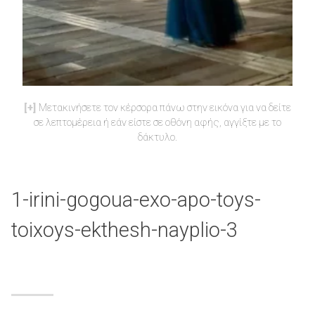
Μετακινήσετε τον κέρσορα πάνω στην εικόνα για να δείτε
σε λεπτομέρεια ή εάν είστε σε οθόνη αφής, αγγίξτε με το
δάκτυλο.
1-irini-gogoua-exo-apo-toys-
toixoys-ekthesh-nayplio-3