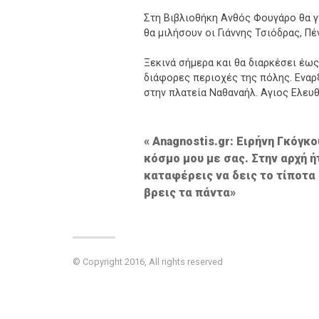
Στη Βιβλιοθήκη Ανθός Φουγάρο θα γί
θα μιλήσουν οι Γιάννης Τσιόδρας, Π
Ξεκινά σήμερα και θα διαρκέσει έω
διάφορες περιοχές της πόλης. Εναρ
στην πλατεία Ναθαναήλ. Αγιος Ελευθέ
Πλοήγηση
Anagnostis.gr: Ειρήνη Γκόγκ
κόσμο μου με σας. Στην αρχή ή
άρθρων
καταφέρεις να δεις το τίποτα 
βρεις τα πάντα»
© Copyright 2016, All rights reserved