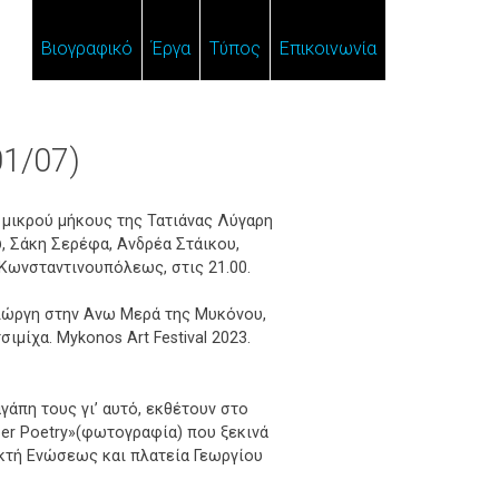
Βιογραφικό
Έργα
Τύπος
Επικοινωνία
01/07)
ς μικρού μήκους της Τατιάνας Λύγαρη
, Σάκη Σερέφα, Ανδρέα Στάικου,
Κωνσταντινουπόλεως, στις 21.00.
Γιώργη στην Ανω Μερά της Μυκόνου,
ιμίχα. Mykonos Art Festival 2023.
γάπη τους γι’ αυτό, εκθέτουν στο
er Poetry»(φωτογραφία) που ξεκινά
Ακτή Ενώσεως και πλατεία Γεωργίου