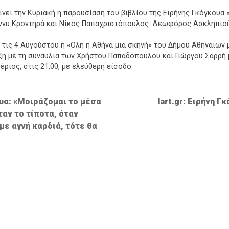
νει την Κυριακή η παρουσίαση του βιβλίου της Ειρήνης Γκόγκουα «
έννυ Κροντηρά και Νίκος Παπαχριστόπουλος. Λεωφόρος Ασκληπιού 9
ς τις 4 Αυγούστου η «Ολη η Αθήνα μια σκηνή» του Δήμου Αθηναίων
ξη με τη συναυλία των Χρήστου Παπαδόπουλου και Γιώργου Σαρρή μ
ριος, στις 21.00, με ελεύθερη είσοδο.
ουα: «Μοιράζομαι το μέσα
Iart.gr: Ειρήνη 
ταν το τίποτα, όταν
με αγνή καρδιά, τότε θα