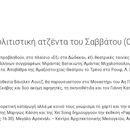
πολιτιστική ατζέντα του Σαββάτου (
προβληθούν, στο πλαίσιο «Εξι στα Δώδεκα», έξι θεατρικές ταινίε
Ελλήνων συγγραφέων, Μιράντας Βατικιώτη, Αμάντας Μιχαλοπούλου
τα. Αποβάθρα της Αμαξοστοιχίας-Θεάτρου το Τρένο στο Ρουφ, Λ. 
νοθεσία Βάιολετ Λουίζ, θα παρουσιαστούν στο Μοναστήρι του Αη 
κάβης και δύο ακόμη αφηγητές, τη σκηνοθέτιδα και τον Γιάννη Κατσ
φορετική καταγωγή αλλά με κοινό τους γνώρισμα το χαρτί και την α
της Μαριγώς Κάσση και της Xin Song δημιουργούν την έκθεση «Pap
τις 16.30). Μεγάλο Αρσενάλι – Κέντρο Αρχιτεκτονικής Μεσογείου, 