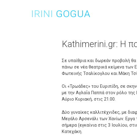
Skip
to
IRINI
GOGUA
content
Kathimerini.gr: Η 
Σε υπαίθρια και δωρεάν προβολή θα 
πάνω σε νέα θεατρικά κείμενα των 
Φωτεινής Τσαλίκογλου και Μάκη Τσί
Οι «Τρωάδες» του Ευριπίδη, σε σκη
με την Αγλαΐα Παππά στον ρόλο της Ε
Αύριο Κυριακή, στις 21.00.
Δύο γυναίκες καλλιτέχνιδες, με δια
Μεγάλο Αρσενάλι των Χανίων. Εργα 
σήμερα (εγκαίνια στις 3 Ιουλίου, σ
Κατεχάκη.