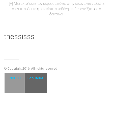
Μετακινήσετε τον κέρσορα πάνω στην εικόνα για να δείτε
σε λεπτομέρεια ή εάν είστε σε οθόνη αφής, αγγίξτε με το
δάκτυλο.
thessisss
© Copyright 2016, All rights reserved
ENGLISH
ΕΛΛΗΝΙΚΆ