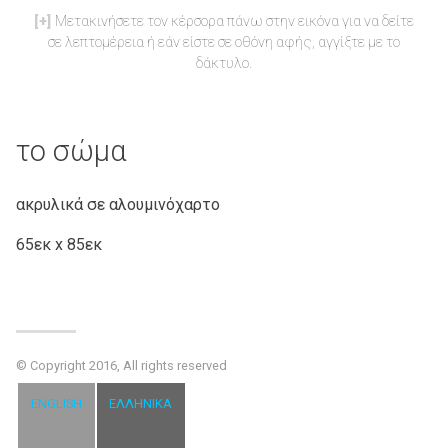
Μετακινήσετε τον κέρσορα πάνω στην εικόνα για να δείτε
σε λεπτομέρεια ή εάν είστε σε οθόνη αφής, αγγίξτε με το
δάκτυλο.
το σώμα
ακρυλικά σε αλουμινόχαρτο
65εκ x 85εκ
© Copyright 2016, All rights reserved
ENGLISH
ΕΛΛΗΝΙΚΆ