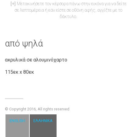
Μετακινήσετε τον κέρσορα πάνω στην εικόνα για να δείτε
σε λεπτομέρεια ή εάν είστε σε οθόνη αφής, αγγίξτε με το
δάκτυλο.
από ψηλά
ακρυλικά σε αλουμινόχαρτο
115εκ x 80εκ
© Copyright 2016, All rights reserved
ENGLISH
ΕΛΛΗΝΙΚΆ