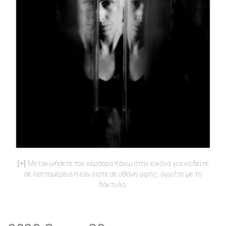
Μετακινήσετε τον κέρσορα πάνω στην εικόνα για να δείτε
σε λεπτομέρεια ή εάν είστε σε οθόνη αφής, αγγίξτε με το
δάκτυλο.