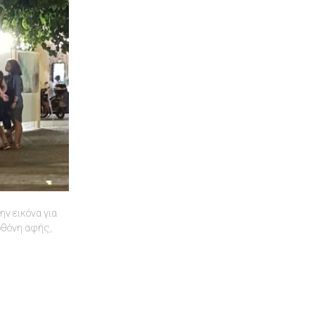
ν εικόνα για
 οθόνη αφής,