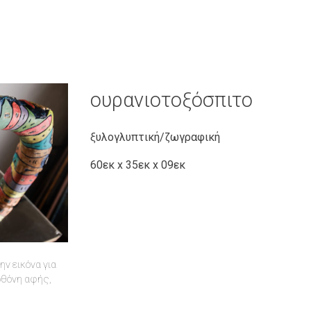
ουρανιοτοξόσπιτο
ξυλογλυπτική/ζωγραφική
60εκ x 35εκ x 09εκ
ν εικόνα για
 οθόνη αφής,