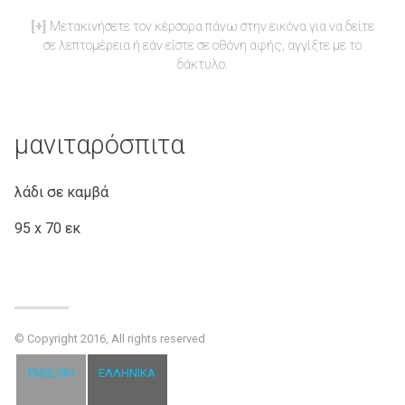
Μετακινήσετε τον κέρσορα πάνω στην εικόνα για να δείτε
σε λεπτομέρεια ή εάν είστε σε οθόνη αφής, αγγίξτε με το
δάκτυλο.
μανιταρόσπιτα
λάδι σε καμβά
95 x 70 εκ
© Copyright 2016, All rights reserved
ENGLISH
ΕΛΛΗΝΙΚΆ