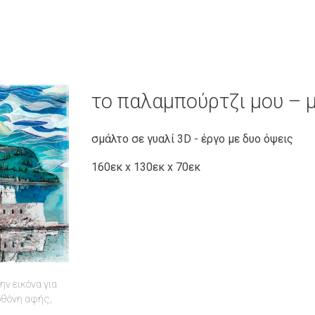
το παλαμπούρτζι μου – 
σμάλτο σε γυαλί 3D - έργο με δυο όψεις
160εκ x 130εκ x 70εκ
ν εικόνα για
 οθόνη αφής,