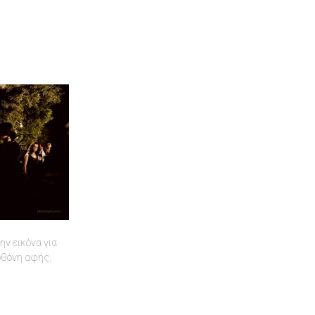
ν εικόνα για
 οθόνη αφής,