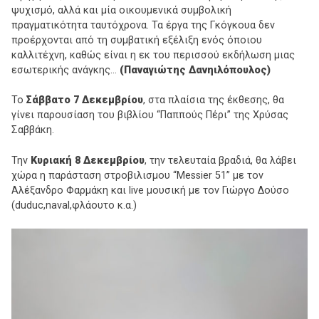
ψυχισμό, αλλά και μία οικουμενικά συμβολική
πραγματικότητα ταυτόχρονα. Τα έργα της Γκόγκουα δεν
προέρχονται από τη συμβατική εξέλιξη ενός όποιου
καλλιτέχνη, καθώς είναι η εκ του περισσού εκδήλωση μιας
εσωτερικής ανάγκης…
(Παναγιώτης Δανηιλόπουλος)
Το
Σάββατο 7 Δεκεμβρίου
, στα πλαίσια της έκθεσης, θα
γίνει παρουσίαση τoυ βιβλίου “Παππούς Πέρι” της Χρύσας
Σαββάκη.
Την
Κυριακή 8 Δεκεμβρίου
, την τελευταία βραδιά, θα λάβει
χώρα η παράσταση στροβιλισμου “Messier 51” με τον
Αλέξανδρο Φαρμάκη και live μουσική με τον Γιώργο Δούσο
(duduc,naval,φλάουτο κ.α.)