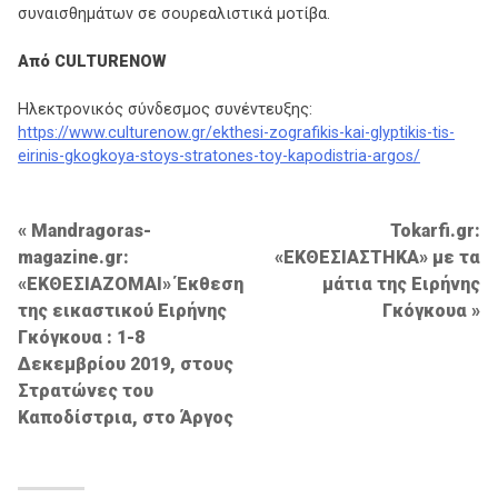
συναισθημάτων σε σουρεαλιστικά μοτίβα.
Από
CULTURENOW
Ηλεκτρονικός σύνδεσμος συνέντευξης:
https://www.culturenow.gr/ekthesi-zografikis-kai-glyptikis-tis-
eirinis-gkogkoya-stoys-stratones-toy-kapodistria-argos/
Πλοήγηση
Mandragoras-
Tokarfi.gr:
magazine.gr:
«ΕΚΘΕΣΙΑΣΤΗΚΑ» με τα
άρθρων
«ΕΚΘΕΣΙΑΖΟΜΑΙ» Έκθεση
μάτια της Ειρήνης
της εικαστικού Ειρήνης
Γκόγκουα
Γκόγκουα : 1-8
Δεκεμβρίου 2019, στους
Στρατώνες του
Καποδίστρια, στο Άργος