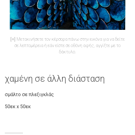
Μετακινήσετε τον κέρσορα πάνω στην εικόνα για να δείτε
σε λεπτομέρεια ή εάν είστε σε οθόνη αφής, αγγίξτε με το
δάκτυλο.
χαμένη σε άλλη διάσταση
σμάλτο σε πλεξιγκλάς
50εκ x 50εκ