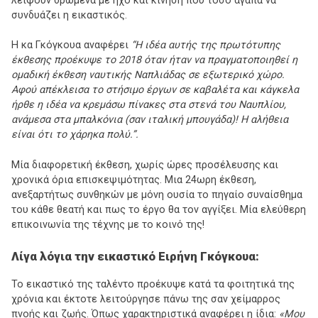
λείψουν δρώμενα με ήχο και κίνηση που τόσο αγαπά να
συνδυάζει η εικαστικός.
Η κα Γκόγκουα αναφέρει
“Η ιδέα αυτής της πρωτότυπης
έκθεσης προέκυψε το 2018 όταν ήταν να πραγματοποιηθεί η
ομαδική έκθεση ναυτικής Ναπλιάδας σε εξωτερικό χώρο.
Αφού απέκλεισα το στήσιμο έργων σε καβαλέτα και κάγκελα
ήρθε η ιδέα να κρεμάσω πίνακες στα στενά του Ναυπλίου,
ανάμεσα στα μπαλκόνια (σαν ιταλική μπουγάδα)! Η αλήθεια
είναι ότι το χάρηκα πολύ.”.
Μία διαφορετική έκθεση, χωρίς ώρες προσέλευσης και
χρονικά όρια επισκεψιμότητας. Μια 24ωρη έκθεση,
ανεξαρτήτως συνθηκών με μόνη ουσία το πηγαίο συναίσθημα
του κάθε θεατή και πως το έργο θα τον αγγίξει. Μία ελεύθερη
επικοινωνία της τέχνης με το κοινό της!
Λίγα λόγια την εικαστικό Ειρήνη Γκόγκουα:
Το εικαστικό της ταλέντο προέκυψε κατά τα φοιτητικά της
χρόνια και έκτοτε λειτούργησε πάνω της σαν χείμαρρος
πνοής και ζωής. Όπως χαρακτηριστικά αναφέρει η ίδια:
«Μου