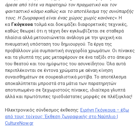
άρεσε από τότε να παρατηρώ τον πραγματικό και τον
φανταστικό κόσμο καθώς και το αποτέλεσμα της συνύπαρξής
τους. Η ζωγραφική είναι ένας χώρος χωρίς κανόνες»
. Η
κα
Γκόγκουα
τολμά και δοκιμάζει διαφορετικές τεχνικές,
καθώς θεωρεί ότι η τέχνη δεν εγκλωβίζεται σε σταθερά
πλαίσια αλλά μετουσιώνεται ανάλογα με την ψυχική και
πνευματική υπόσταση του δημιουργού. Τα έργα της
προβάλλουν μία συμπαντική συγχορδία χρωμάτων. Οι πίνακες
και τα γλυπτά της μας μεταφέρουν σε ένα ταξίδι στο άπειρο
του θεατού και του ημίφωτος του ασυνείδητου. Όλα αυτά
περιπλέκονται σε έντονα χρώματα με αέναη κίνηση
συναισθημάτων σε σουρεαλιστικά μοτίβα. Το αποτέλεσμα
αποκαλύπτεται μπροστά στα μάτια των παρατηρητών
αποτυπωμένο σε ξεχωριστούς πίνακες, ιδιαίτερα γλυπτά
αλλά και πρωτότυπες τρισδιάστατες μορφές σε πλέξιγκλας!
Ηλεκτρονικός σύνδεσμος έκθεσης:
Ειρήνη Γκόγκουα – έξω
από τους τοίχους: Έκθεση ζωγραφικής στο Ναύπλιο |
CultureNow.gr