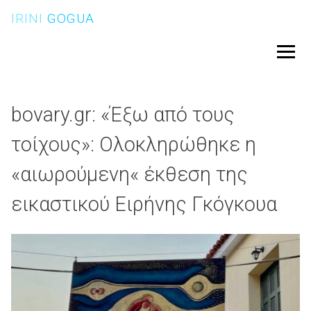
Skip
IRINI
GOGUA
to
content
Menu
bovary.gr: «Έξω από τους
τοίχους»: Ολοκληρώθηκε η
«αιωρούμενη« έκθεση της
εικαστικού Ειρήνης Γκόγκουα