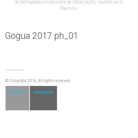
σε λεπτομέρεια ή εάν είστε σε οθόνη αφής, αγγίξτε με το
δάκτυλο.
Gogua 2017 ph_01
© Copyright 2016, All rights reserved
ENGLISH
ΕΛΛΗΝΙΚΆ