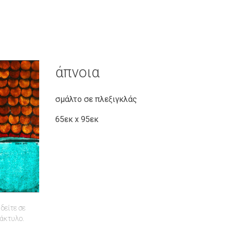
άπνοια
σμάλτο σε πλεξιγκλάς
65εκ x 95εκ
δείτε σε
δάκτυλο.