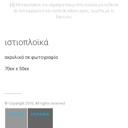
Μετακινήσετε τον κέρσορα πάνω στην εικόνα για να δείτε
σε λεπτομέρεια ή εάν είστε σε οθόνη αφής, αγγίξτε με το
δάκτυλο.
ιστιοπλοϊκά
ακρυλικά σε φωτογραφία
70εκ x 50εκ
© Copyright 2016, All rights reserved
ENGLISH
ΕΛΛΗΝΙΚΆ